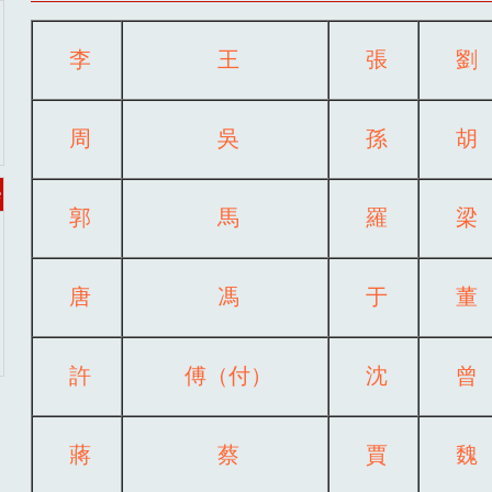
李
王
張
劉
周
吳
孫
胡
e
郭
馬
羅
梁
唐
馮
于
董
許
傅（付）
沈
曾
蔣
蔡
賈
魏