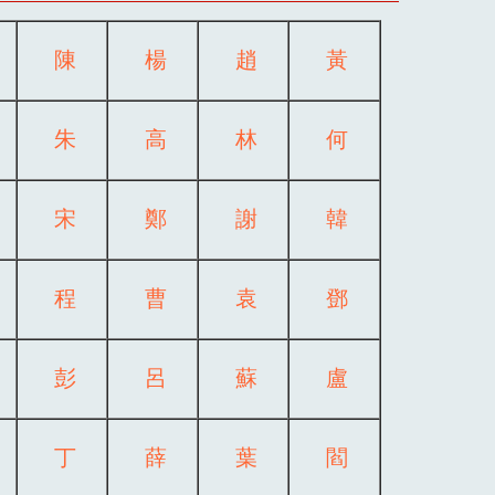
陳
楊
趙
黃
朱
高
林
何
宋
鄭
謝
韓
程
曹
袁
鄧
彭
呂
蘇
盧
丁
薛
葉
閻