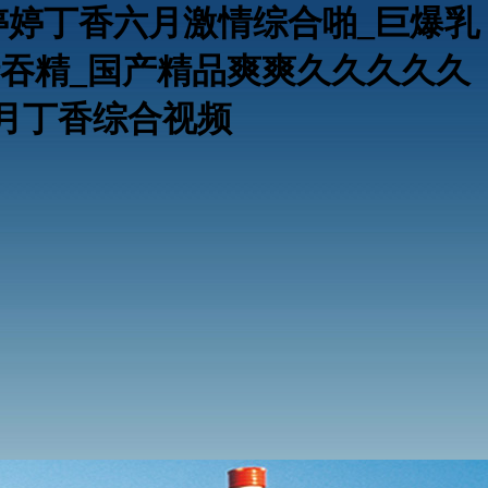
婷婷丁香六月激情综合啪_巨爆乳
吞精_国产精品爽爽久久久久久
五月丁香综合视频