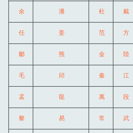
余
潘
杜
戴
任
姜
范
方
鄒
熊
金
陸
毛
邱
秦
江
孟
龍
萬
段
黎
易
常
武