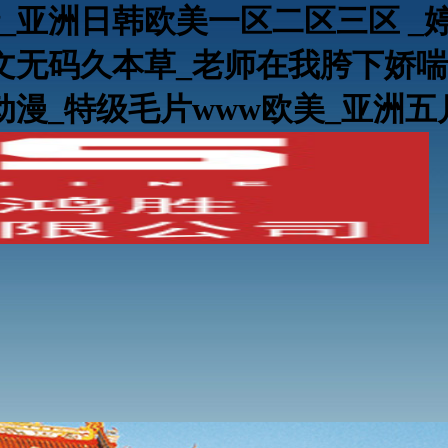
_亚洲日韩欧美一区二区三区 _
文无码久本草_老师在我胯下娇喘
动漫_特级毛片www欧美_亚洲