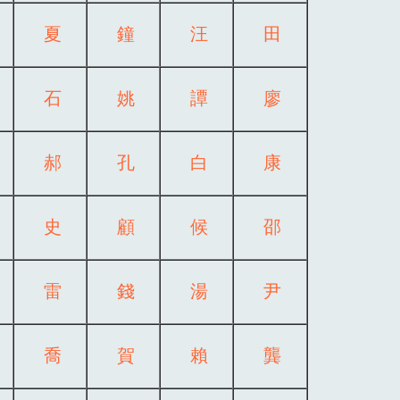
夏
鐘
汪
田
石
姚
譚
廖
郝
孔
白
康
史
顧
候
邵
雷
錢
湯
尹
喬
賀
賴
龔