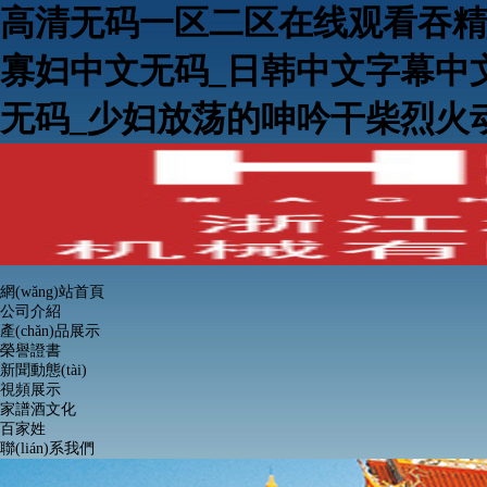
高清无码一区二区在线观看吞精
寡妇中文无码_日韩中文字幕中
无码_少妇放荡的呻吟干柴烈火
網(wǎng)站首頁
公司介紹
產(chǎn)品展示
榮譽證書
新聞動態(tài)
視頻展示
家譜酒文化
百家姓
聯(lián)系我們